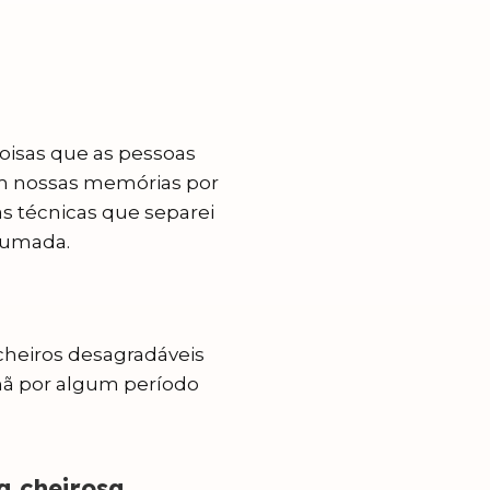
oisas que as pessoas
em nossas memórias por
s técnicas que separei
rfumada.
 cheiros desagradáveis
hã por algum período
a cheirosa