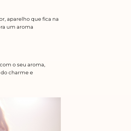
r, aparelho que fica na
bera um aroma
e com o seu aroma,
endo charme e