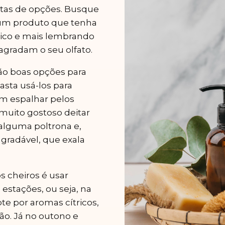
etas de opções. Busque
gum produto que tenha
co e mais lembrando
agradam o seu olfato.
ão boas opções para
basta usá-los para
m espalhar pelos
 muito gostoso deitar
alguma poltrona e,
agradável, que exala
s cheiros é usar
estações, ou seja, na
te por aromas cítricos,
ão. Já no outono e