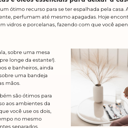
 um ótimo recurso para se ter espalhada pela casa
iente, perfumam até mesmo apagadas. Hoje enco
em vidros e porcelanas, fazendo com que você apen
sala, sobre uma mesa
pre longe da estante!).
os e banheiros, ainda
 sobre uma bandeja
 as mãos.
mbém são ótimos para
oso aos ambientes da
ue você use os dois,
 tempo no mesmo
ntes separados.