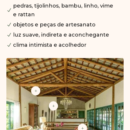
pedras, tijolinhos, bambu, linho, vime
N
e rattan
objetos e peças de artesanato
N
luz suave, indireta e aconchegante
N
clima intimista e acolhedor
N
L
L
L